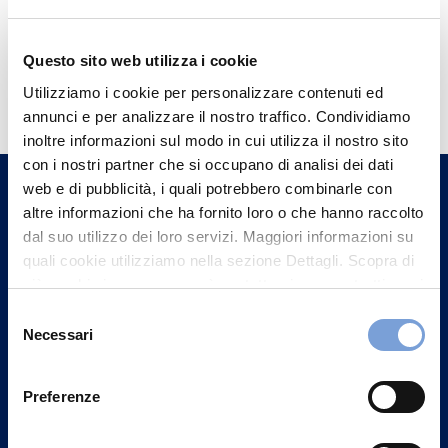
Questo sito web utilizza i cookie
Hai bisogno di
Utilizziamo i cookie per personalizzare contenuti ed
informazioni?
annunci e per analizzare il nostro traffico. Condividiamo
Trova l'Agenzia più vicina a te e parla con
inoltre informazioni sul modo in cui utilizza il nostro sito
con i nostri partner che si occupano di analisi dei dati
un nostro Agente.
web e di pubblicità, i quali potrebbero combinarle con
altre informazioni che ha fornito loro o che hanno raccolto
Contattaci
dal suo utilizzo dei loro servizi. Maggiori informazioni su
quali cookie utilizziamo nella sezione Dettagli. Scopra di
più su chi siamo, come può contattarci e come trattiamo i
dati personali nella nostra Informativa sulla privacy che
Selezione
può trovare nel footer del sito nella sezione "Informativa
Necessari
del
Privacy del sito".
consenso
Preferenze