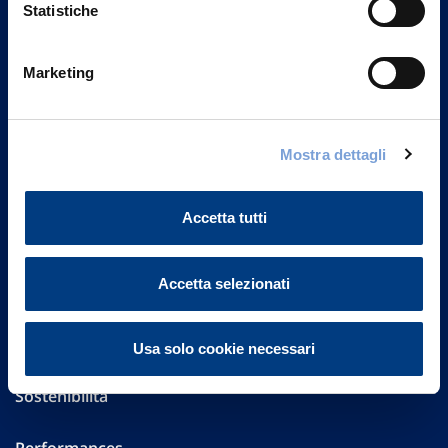
Statistiche
Marketing
Vittoria Assicurazioni S.p.A.
Via Ignazio Gardella, 2
20149 Milano
Mostra dettagli
Part. IVA 01329510158
FAQ
Accetta tutti
Governance
Accetta selezionati
Investor Relations
Altre informazioni
Usa solo cookie necessari
Sostenibilità