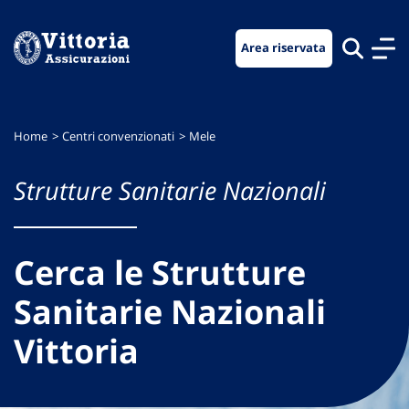
Vai
Vai
Vai
al
al
al
Area riservata
menu
contenuto
footer
di
principale
navigazione
Home
Centri convenzionati
Mele
Strutture Sanitarie Nazionali
Cerca le Strutture
Sanitarie Nazionali
Vittoria