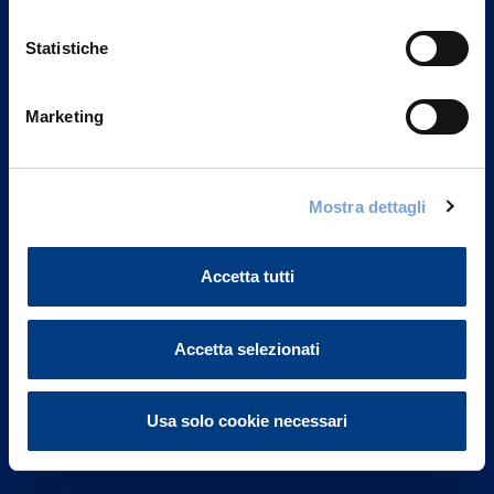
Statistiche
Marketing
Vittoria Assicurazioni S.p.A.
Via Ignazio Gardella, 2
Mostra dettagli
20149 Milano
Part. IVA 01329510158
Accetta tutti
FAQ
Accetta selezionati
Governance
Investor Relations
Usa solo cookie necessari
Altre informazioni