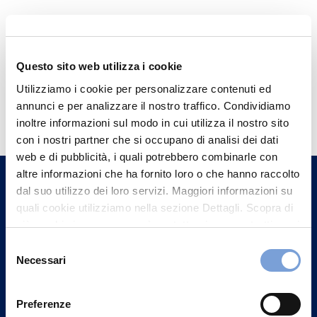
Questo sito web utilizza i cookie
Utilizziamo i cookie per personalizzare contenuti ed
Hai bisogno di
annunci e per analizzare il nostro traffico. Condividiamo
informazioni?
inoltre informazioni sul modo in cui utilizza il nostro sito
con i nostri partner che si occupano di analisi dei dati
Trova l'Agenzia più vicina a te e parla con
web e di pubblicità, i quali potrebbero combinarle con
un nostro Agente.
altre informazioni che ha fornito loro o che hanno raccolto
dal suo utilizzo dei loro servizi. Maggiori informazioni su
Contattaci
quali cookie utilizziamo nella sezione Dettagli. Scopra di
più su chi siamo, come può contattarci e come trattiamo i
dati personali nella nostra Informativa sulla privacy che
Selezione
può trovare nel footer del sito nella sezione "Informativa
Necessari
del
Privacy del sito".
consenso
Preferenze