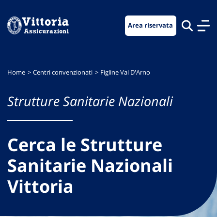
Vai
Vai
Vai
al
al
al
Area riservata
menu
contenuto
footer
di
principale
navigazione
Home
Centri convenzionati
Figline Val D'Arno
Strutture Sanitarie Nazionali
Cerca le Strutture
Sanitarie Nazionali
Vittoria