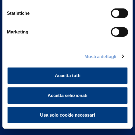
Statistiche
Marketing
Vittoria Assicurazioni S.p.A.
Via Ignazio Gardella, 2
Mostra dettagli
20149 Milano
Part. IVA 01329510158
Accetta tutti
FAQ
Accetta selezionati
Governance
Investor Relations
Usa solo cookie necessari
Altre informazioni