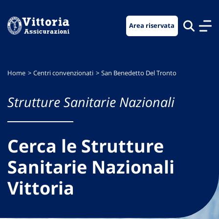
Vai
Vai
Vai
al
al
al
Area riservata
menu
contenuto
footer
di
principale
navigazione
Home
Centri convenzionati
San Benedetto Del Tronto
Strutture Sanitarie Nazionali
Cerca le Strutture
Sanitarie Nazionali
Vittoria