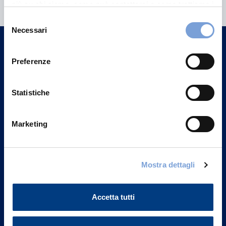
informazioni?
più su chi siamo, come può contattarci e come trattiamo i
dati personali nella nostra Informativa sulla privacy che
Trova l'Agenzia più vicina a te e parla con
Selezione
può trovare nel footer del sito nella sezione "Informativa
Necessari
del
un nostro Agente.
Privacy del sito".
consenso
Contattaci
Preferenze
Statistiche
Marketing
Mostra dettagli
Accetta tutti
Vittoria Assicurazioni S.p.A.