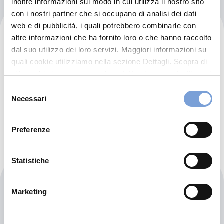
inoltre informazioni sul modo in cui utilizza il nostro sito
con i nostri partner che si occupano di analisi dei dati
web e di pubblicità, i quali potrebbero combinarle con
Dott.ssa Maria Cristina Bodo
altre informazioni che ha fornito loro o che hanno raccolto
dal suo utilizzo dei loro servizi. Maggiori informazioni su
Via La Marmora 14
quali cookie utilizziamo nella sezione Dettagli. Scopra di
13900 Biella (BI)
più su chi siamo, come può contattarci e come trattiamo i
dati personali nella nostra Informativa sulla privacy che
Indicazioni
Selezione
può trovare nel footer del sito nella sezione "Informativa
Necessari
del
Privacy del sito".
akabodmc@yahoo.it
consenso
Preferenze
Statistiche
Fisioterapia Bloise Aldo
Marketing
Via Della Vittoria 13
13900 Biella (BI)