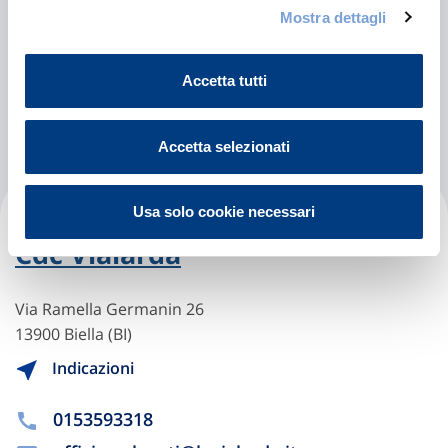
Mostra dettagli
Indicazioni
bloisefisioterapia@gmail.com
Accetta tutti
Accetta selezionati
Gruppo Policlinico Di Monza -
Usa solo cookie necessari
Cdc Vialarda
Via Ramella Germanin 26
13900 Biella (BI)
Indicazioni
0153593318