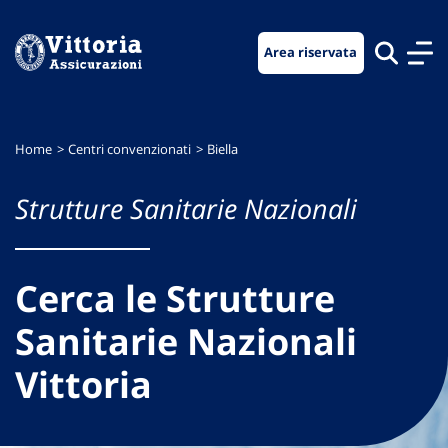
Vai
Vai
Vai
al
al
al
Area riservata
menu
contenuto
footer
di
principale
navigazione
Home
Centri convenzionati
Biella
Strutture Sanitarie Nazionali
Cerca le Strutture
Sanitarie Nazionali
Vittoria