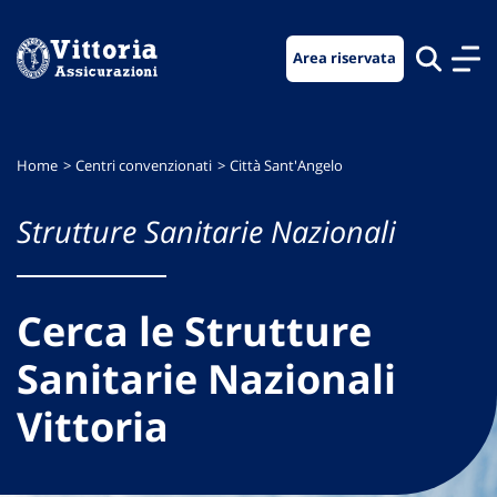
Vai
Vai
Vai
al
al
al
Area riservata
menu
contenuto
footer
di
principale
navigazione
Home
Centri convenzionati
Città Sant'Angelo
Strutture Sanitarie Nazionali
Cerca le Strutture
Sanitarie Nazionali
Vittoria