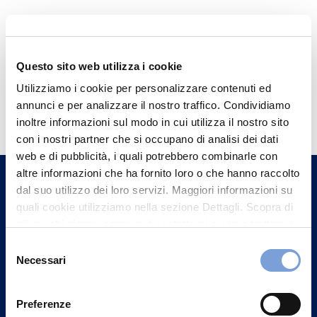
Questo sito web utilizza i cookie
Utilizziamo i cookie per personalizzare contenuti ed
Hai bisogno di
annunci e per analizzare il nostro traffico. Condividiamo
informazioni?
inoltre informazioni sul modo in cui utilizza il nostro sito
con i nostri partner che si occupano di analisi dei dati
Trova l'Agenzia più vicina a te e parla con
web e di pubblicità, i quali potrebbero combinarle con
un nostro Agente.
altre informazioni che ha fornito loro o che hanno raccolto
dal suo utilizzo dei loro servizi. Maggiori informazioni su
Contattaci
quali cookie utilizziamo nella sezione Dettagli. Scopra di
più su chi siamo, come può contattarci e come trattiamo i
dati personali nella nostra Informativa sulla privacy che
Selezione
può trovare nel footer del sito nella sezione "Informativa
Necessari
del
Privacy del sito".
consenso
Preferenze