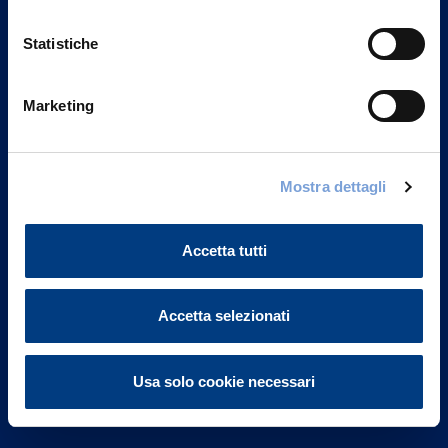
Statistiche
Marketing
Vittoria Assicurazioni S.p.A.
Via Ignazio Gardella, 2
Mostra dettagli
20149 Milano
Part. IVA 01329510158
Accetta tutti
FAQ
Accetta selezionati
Governance
Investor Relations
Usa solo cookie necessari
Altre informazioni