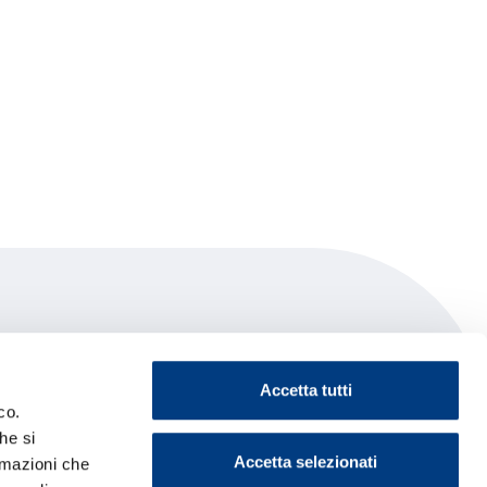
el Srl
Accetta tutti
co.
he si
Accetta selezionati
ormazioni che