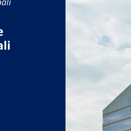
ali
e
li