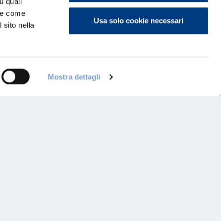
u quali
i e come
Usa solo cookie necessari
 sito nella
Mostra dettagli
ontattaci