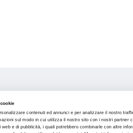
E Riabilitazione Busetto E Pont
 cookie
rsonalizzare contenuti ed annunci e per analizzare il nostro traffi
zioni sul modo in cui utilizza il nostro sito con i nostri partner c
i web e di pubblicità, i quali potrebbero combinarle con altre inf
ioni