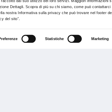
 raccolto dal suo utilizzo dei loro servizi. Maggiori informazioni s
ezione Dettagli. Scopra di più su chi siamo, come può contattarc
ella nostra Informativa sulla privacy che può trovare nel footer del
.it
y del sito".
Preferenze
Statistiche
Marketing
sogno di informazioni?
genzia più vicina a te e parla con un
C
ente.