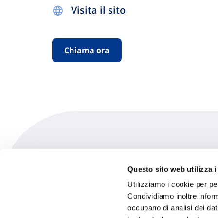
Visita il sito
Chiama ora
Studio Di Fisioterapia 
Questo sito web utilizza i
Utilizziamo i cookie per pe
Condividiamo inoltre informa
Via Molinari 23
occupano di analisi dei dat
33170 Pordenone (PN)
Indicaz