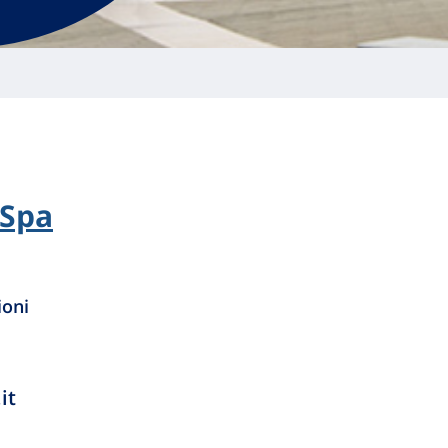
 Spa
ioni
it