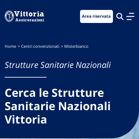
Vai
Vai
Vai
al
al
al
Area riservata
menu
contenuto
footer
di
principale
navigazione
Home
Centri convenzionati
Misterbianco
Strutture Sanitarie Nazionali
Cerca le Strutture
Sanitarie Nazionali
Vittoria