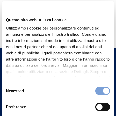
Questo sito web utilizza i cookie
Hai bisogno di
Utilizziamo i cookie per personalizzare contenuti ed
annunci e per analizzare il nostro traffico. Condividiamo
informazioni?
inoltre informazioni sul modo in cui utilizza il nostro sito
Trova l'Agenzia più vicina a te e parla con
con i nostri partner che si occupano di analisi dei dati
un nostro Agente.
web e di pubblicità, i quali potrebbero combinarle con
altre informazioni che ha fornito loro o che hanno raccolto
dal suo utilizzo dei loro servizi. Maggiori informazioni su
Contattaci
quali cookie utilizziamo nella sezione Dettagli. Scopra di
più su chi siamo, come può contattarci e come trattiamo i
dati personali nella nostra Informativa sulla privacy che
Selezione
può trovare nel footer del sito nella sezione "Informativa
Necessari
del
Privacy del sito".
consenso
Preferenze