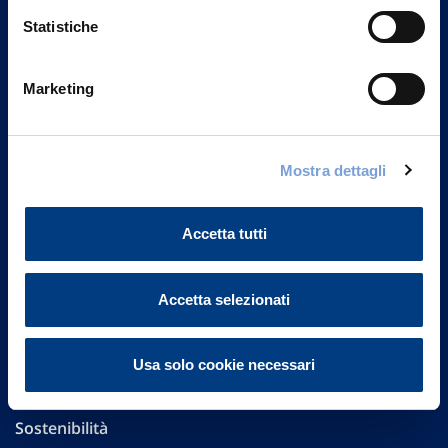
Statistiche
Marketing
Vittoria Assicurazioni S.p.A.
Via Ignazio Gardella, 2
20149 Milano
Mostra dettagli
Part. IVA 01329510158
Accetta tutti
FAQ
Governance
Accetta selezionati
Investor Relations
Usa solo cookie necessari
Altre informazioni
Sostenibilità