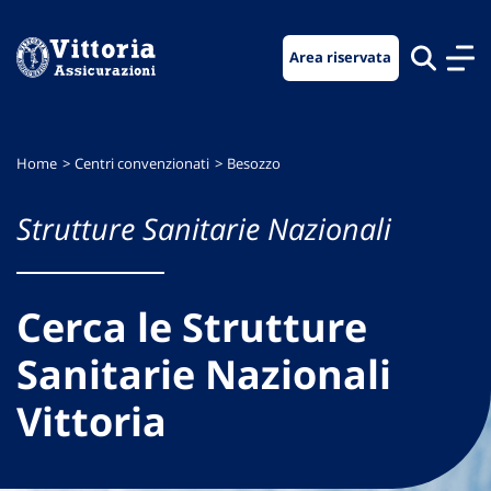
Vai
Vai
Vai
al
al
al
Area riservata
menu
contenuto
footer
di
principale
navigazione
Home
Centri convenzionati
Besozzo
Strutture Sanitarie Nazionali
Cerca le Strutture
Sanitarie Nazionali
Vittoria