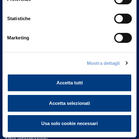
Statistiche
Marketing
Vittoria Assicurazioni S.p.A.
Mostra dettagli
Via Ignazio Gardella, 2
20149 Milano
Part. IVA 01329510158
Accetta tutti
FAQ
Accetta selezionati
Governance
Investor Relations
Usa solo cookie necessari
Altre informazioni