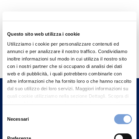
Questo sito web utilizza i cookie
Utilizziamo i cookie per personalizzare contenuti ed
annunci e per analizzare il nostro traffico. Condividiamo
Hai bisogno di
inoltre informazioni sul modo in cui utilizza il nostro sito
informazioni?
con i nostri partner che si occupano di analisi dei dati
Trova l'Agenzia più vicina a te e parla con
web e di pubblicità, i quali potrebbero combinarle con
altre informazioni che ha fornito loro o che hanno raccolto
un nostro Agente.
dal suo utilizzo dei loro servizi. Maggiori informazioni su
quali cookie utilizziamo nella sezione Dettagli. Scopra di
Contattaci
più su chi siamo, come può contattarci e come trattiamo i
dati personali nella nostra Informativa sulla privacy che
Selezione
può trovare nel footer del sito nella sezione "Informativa
Necessari
del
Privacy del sito".
consenso
Preferenze