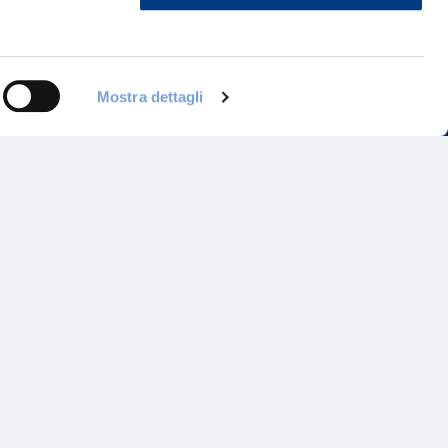
ontattaci
Mostra dettagli
Programma di Fidelizzazione
Reclami
Inadempimenti AAS
Parità di trattamento