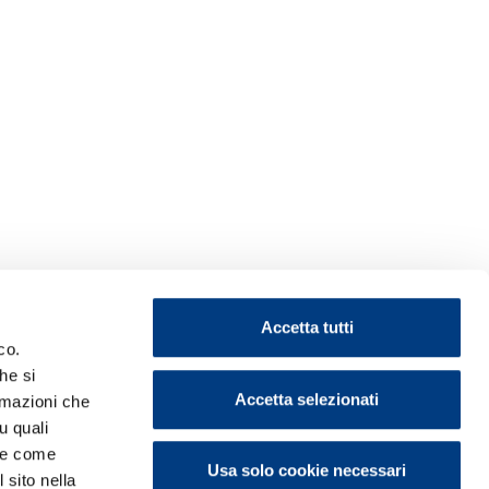
Accetta tutti
co.
he si
Accetta selezionati
ormazioni che
u quali
i e come
Usa solo cookie necessari
 sito nella