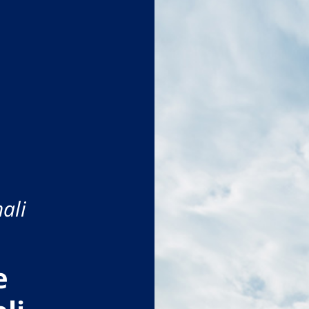
ali
e