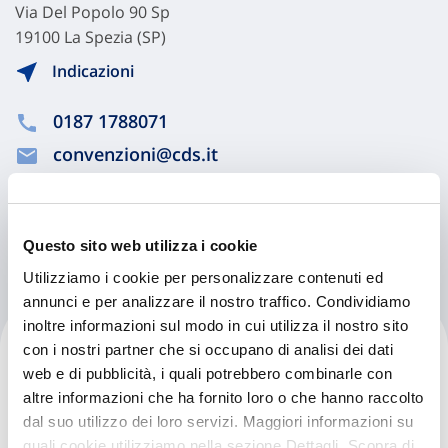
Via Del Popolo 90 Sp
19100 La Spezia (SP)
Indicazioni
0187 1788071
convenzioni@cds.it
Chiama ora
Questo sito web utilizza i cookie
Utilizziamo i cookie per personalizzare contenuti ed
annunci e per analizzare il nostro traffico. Condividiamo
inoltre informazioni sul modo in cui utilizza il nostro sito
Cmd Centro Medico
con i nostri partner che si occupano di analisi dei dati
Diagnostico Srl
web e di pubblicità, i quali potrebbero combinarle con
altre informazioni che ha fornito loro o che hanno raccolto
dal suo utilizzo dei loro servizi. Maggiori informazioni su
Via Fratelli Rosselli 24
quali cookie utilizziamo nella sezione Dettagli. Scopra di