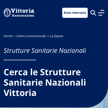
Vai
Vai
Vai
al
al
al
Area riservata
menu
contenuto
footer
di
principale
navigazione
Home
Centri convenzionati
La Spezia
Strutture Sanitarie Nazionali
Cerca le Strutture
Sanitarie Nazionali
Vittoria