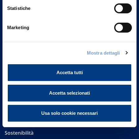
Statistiche
Marketing
Vittoria Assicurazioni S.p.A.
Via Ignazio Gardella, 2
20149 Milano
Mostra dettagli
Part. IVA 01329510158
Accetta tutti
FAQ
Governance
Accetta selezionati
Investor Relations
Usa solo cookie necessari
Altre informazioni
Sostenibilità