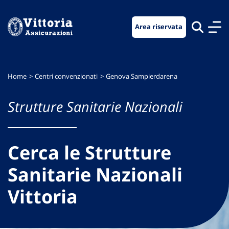
Vai
Vai
Vai
al
al
al
Area riservata
menu
contenuto
footer
di
principale
navigazione
Home
Centri convenzionati
Genova Sampierdarena
Strutture Sanitarie Nazionali
Cerca le Strutture
Sanitarie Nazionali
Vittoria