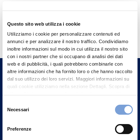
Questo sito web utilizza i cookie
Hai bisogno di
Utilizziamo i cookie per personalizzare contenuti ed
annunci e per analizzare il nostro traffico. Condividiamo
informazioni?
inoltre informazioni sul modo in cui utilizza il nostro sito
Trova l'Agenzia più vicina a te e parla con
con i nostri partner che si occupano di analisi dei dati
un nostro Agente.
web e di pubblicità, i quali potrebbero combinarle con
altre informazioni che ha fornito loro o che hanno raccolto
dal suo utilizzo dei loro servizi. Maggiori informazioni su
Contattaci
quali cookie utilizziamo nella sezione Dettagli. Scopra di
più su chi siamo, come può contattarci e come trattiamo i
dati personali nella nostra Informativa sulla privacy che
Selezione
può trovare nel footer del sito nella sezione "Informativa
Necessari
del
Privacy del sito".
consenso
Preferenze