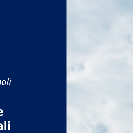
ali
e
li