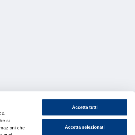
Accetta tutti
co.
he si
Accetta selezionati
ormazioni che
u quali