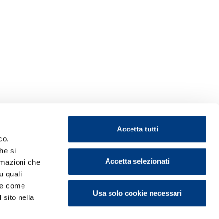
Accetta tutti
co.
he si
Accetta selezionati
ormazioni che
u quali
i e come
Usa solo cookie necessari
 sito nella
ontattaci