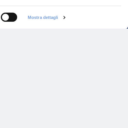
Mostra dettagli
Programma di Fidelizzazione
Reclami
Inadempimenti AAS
Parità di trattamento
Prodotti Partner e Specialisti