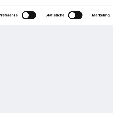
ente.
Preferenze
Statistiche
Marketing
Performances
rnance
Press
tor Relations
Preventivatore online
 informazioni
Attestato di rischio
ibilità
Assistenza clienti