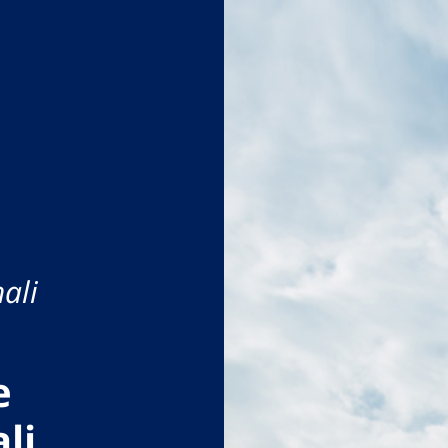
ali
e
li