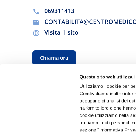
069311413
CONTABILITA@CENTROMEDICO
Visita il sito
Chiama ora
Questo sito web utilizza i
Utilizziamo i cookie per pe
Condividiamo inoltre informa
occupano di analisi dei dat
ha fornito loro o che hanno
cookie utilizziamo nella s
Hai bi
trattiamo i dati personali n
sezione "Informativa Privac
Trova l'A