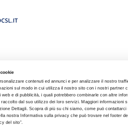
CSL.IT
 cookie
rsonalizzare contenuti ed annunci e per analizzare il nostro traffi
zioni sul modo in cui utilizza il nostro sito con i nostri partner c
i web e di pubblicità, i quali potrebbero combinarle con altre inf
 raccolto dal suo utilizzo dei loro servizi. Maggiori informazioni s
ezione Dettagli. Scopra di più su chi siamo, come può contattarc
sogno di informazioni?
ella nostra Informativa sulla privacy che può trovare nel footer del
y del sito".
genzia più vicina a te e parla con un
C