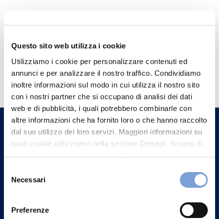
Questo sito web utilizza i cookie
Utilizziamo i cookie per personalizzare contenuti ed
Hai bisogno di
annunci e per analizzare il nostro traffico. Condividiamo
informazioni?
inoltre informazioni sul modo in cui utilizza il nostro sito
con i nostri partner che si occupano di analisi dei dati
Trova l'Agenzia più vicina a te e parla con
web e di pubblicità, i quali potrebbero combinarle con
un nostro Agente.
altre informazioni che ha fornito loro o che hanno raccolto
dal suo utilizzo dei loro servizi. Maggiori informazioni su
Contattaci
quali cookie utilizziamo nella sezione Dettagli. Scopra di
più su chi siamo, come può contattarci e come trattiamo i
dati personali nella nostra Informativa sulla privacy che
Selezione
può trovare nel footer del sito nella sezione "Informativa
Necessari
del
Privacy del sito".
consenso
Preferenze