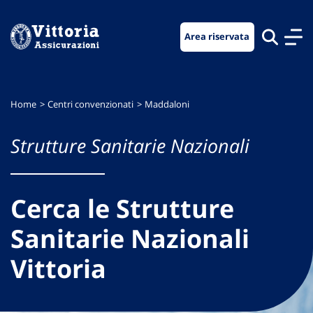
Vai
Vai
Vai
al
al
al
Area riservata
menu
contenuto
footer
di
principale
navigazione
Home
Centri convenzionati
Maddaloni
Strutture Sanitarie Nazionali
Cerca le Strutture
Sanitarie Nazionali
Vittoria