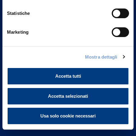
Statistiche
Marketing
Vittoria Assicurazioni S.p.A.
Via Ignazio Gardella, 2
Mostra dettagli
20149 Milano
Part. IVA 01329510158
Accetta tutti
FAQ
Accetta selezionati
Governance
Investor Relations
Usa solo cookie necessari
Altre informazioni