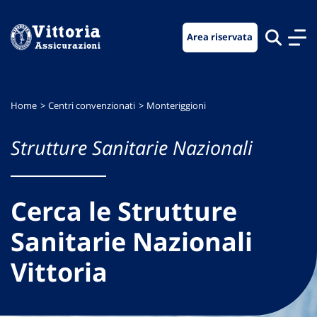
Vai
Vai
Vai
al
al
al
Area riservata
menu
contenuto
footer
di
principale
navigazione
Home
Centri convenzionati
Monteriggioni
Strutture Sanitarie Nazionali
Cerca le Strutture
Sanitarie Nazionali
Vittoria