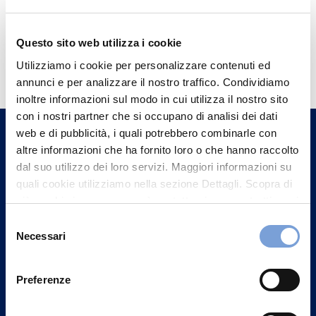
Questo sito web utilizza i cookie
Hai bisogno di
Utilizziamo i cookie per personalizzare contenuti ed
informazioni?
annunci e per analizzare il nostro traffico. Condividiamo
Trova l'Agenzia più vicina a te e parla con
inoltre informazioni sul modo in cui utilizza il nostro sito
con i nostri partner che si occupano di analisi dei dati
un nostro Agente.
web e di pubblicità, i quali potrebbero combinarle con
altre informazioni che ha fornito loro o che hanno raccolto
Contattaci
dal suo utilizzo dei loro servizi. Maggiori informazioni su
quali cookie utilizziamo nella sezione Dettagli. Scopra di
più su chi siamo, come può contattarci e come trattiamo i
dati personali nella nostra Informativa sulla privacy che
Selezione
può trovare nel footer del sito nella sezione "Informativa
Necessari
del
Privacy del sito".
consenso
Preferenze