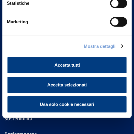
Statistiche
Marketing
Vittoria Assicurazioni S.p.A.
Via Ignazio Gardella, 2
20149 Milano
Mostra dettagli
Part. IVA 01329510158
FAQ
Accetta tutti
Governance
Accetta selezionati
Investor Relations
Altre informazioni
Usa solo cookie necessari
Sostenibilità