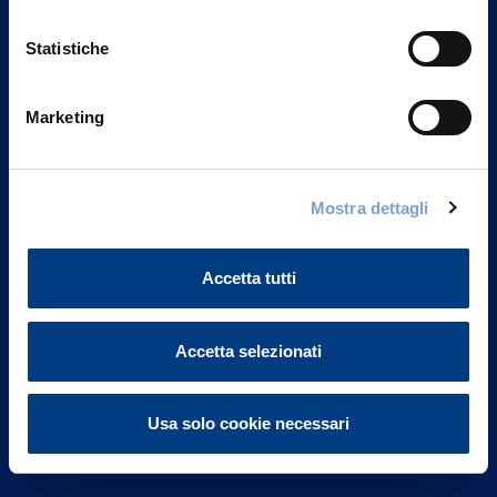
Statistiche
Marketing
Vittoria Assicurazioni S.p.A.
Via Ignazio Gardella, 2
Mostra dettagli
20149 Milano
Part. IVA 01329510158
Accetta tutti
FAQ
Accetta selezionati
Governance
Investor Relations
Usa solo cookie necessari
Altre informazioni