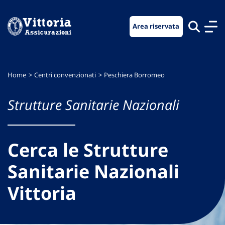
Vai
Vai
Vai
al
al
al
Area riservata
menu
contenuto
footer
di
principale
navigazione
Home
Centri convenzionati
Peschiera Borromeo
Strutture Sanitarie Nazionali
Cerca le Strutture
Sanitarie Nazionali
Vittoria