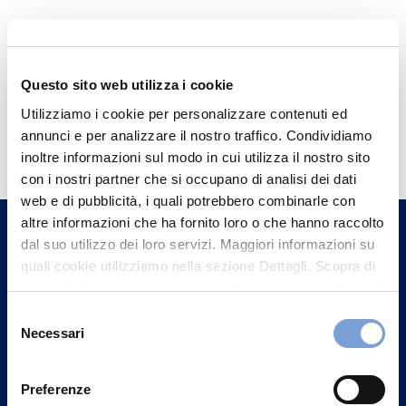
Questo sito web utilizza i cookie
Utilizziamo i cookie per personalizzare contenuti ed
Hai bisogno di
annunci e per analizzare il nostro traffico. Condividiamo
informazioni?
inoltre informazioni sul modo in cui utilizza il nostro sito
con i nostri partner che si occupano di analisi dei dati
Trova l'Agenzia più vicina a te e parla con
web e di pubblicità, i quali potrebbero combinarle con
un nostro Agente.
altre informazioni che ha fornito loro o che hanno raccolto
dal suo utilizzo dei loro servizi. Maggiori informazioni su
Contattaci
quali cookie utilizziamo nella sezione Dettagli. Scopra di
più su chi siamo, come può contattarci e come trattiamo i
dati personali nella nostra Informativa sulla privacy che
Selezione
può trovare nel footer del sito nella sezione "Informativa
Necessari
del
Privacy del sito".
consenso
Preferenze