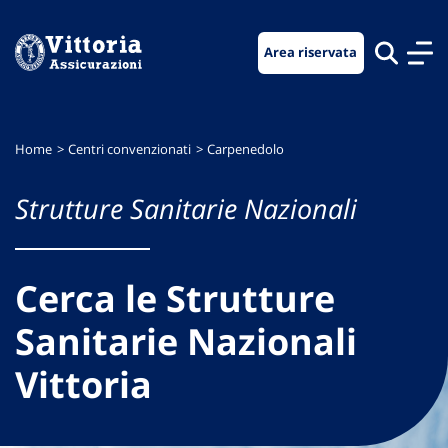
Vai
Vai
Vai
al
al
al
Area riservata
menu
contenuto
footer
di
principale
navigazione
Home
Centri convenzionati
Carpenedolo
Strutture Sanitarie Nazionali
Cerca le Strutture
Sanitarie Nazionali
Vittoria