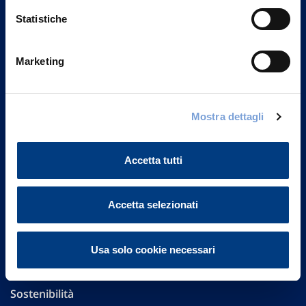
Statistiche
Marketing
Vittoria Assicurazioni S.p.A.
Via Ignazio Gardella, 2
20149 Milano
Mostra dettagli
Part. IVA 01329510158
Accetta tutti
FAQ
Governance
Accetta selezionati
Investor Relations
Usa solo cookie necessari
Altre informazioni
Sostenibilità