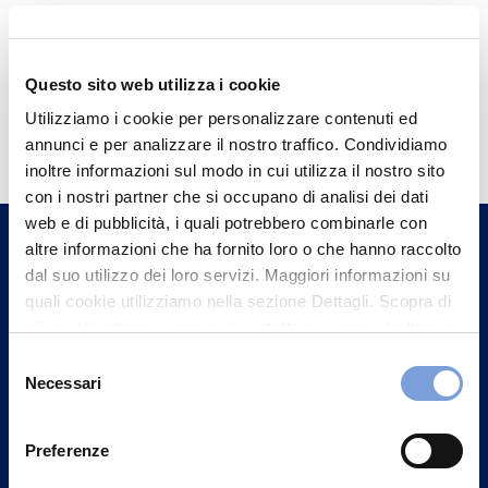
Questo sito web utilizza i cookie
Hai bisogno di
Utilizziamo i cookie per personalizzare contenuti ed
annunci e per analizzare il nostro traffico. Condividiamo
informazioni?
inoltre informazioni sul modo in cui utilizza il nostro sito
Trova l'Agenzia più vicina a te e parla con
con i nostri partner che si occupano di analisi dei dati
un nostro Agente.
web e di pubblicità, i quali potrebbero combinarle con
altre informazioni che ha fornito loro o che hanno raccolto
dal suo utilizzo dei loro servizi. Maggiori informazioni su
Contattaci
quali cookie utilizziamo nella sezione Dettagli. Scopra di
più su chi siamo, come può contattarci e come trattiamo i
dati personali nella nostra Informativa sulla privacy che
Selezione
può trovare nel footer del sito nella sezione "Informativa
Necessari
del
Privacy del sito".
consenso
Preferenze