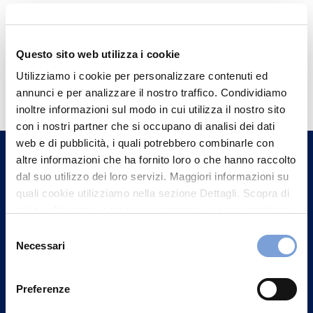
Questo sito web utilizza i cookie
Hai bisogno di
Utilizziamo i cookie per personalizzare contenuti ed
annunci e per analizzare il nostro traffico. Condividiamo
informazioni?
inoltre informazioni sul modo in cui utilizza il nostro sito
Trova l'Agenzia più vicina a te e parla con
con i nostri partner che si occupano di analisi dei dati
un nostro Agente.
web e di pubblicità, i quali potrebbero combinarle con
altre informazioni che ha fornito loro o che hanno raccolto
dal suo utilizzo dei loro servizi. Maggiori informazioni su
Contattaci
quali cookie utilizziamo nella sezione Dettagli. Scopra di
più su chi siamo, come può contattarci e come trattiamo i
dati personali nella nostra Informativa sulla privacy che
Selezione
può trovare nel footer del sito nella sezione "Informativa
Necessari
del
Privacy del sito".
consenso
Preferenze