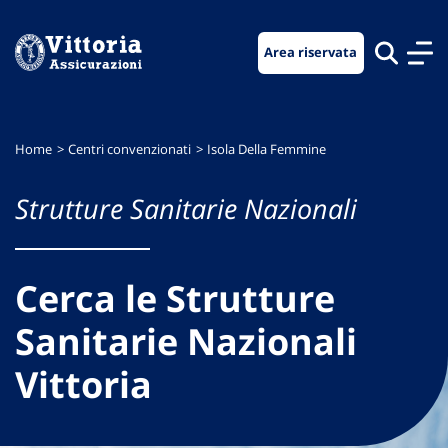
Vai
Vai
Vai
al
al
al
Area riservata
menu
contenuto
footer
di
principale
navigazione
Home
Centri convenzionati
Isola Della Femmine
Strutture Sanitarie Nazionali
Cerca le Strutture
Sanitarie Nazionali
Vittoria