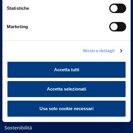
Statistiche
Marketing
Vittoria Assicurazioni S.p.A.
Via Ignazio Gardella, 2
20149 Milano
Mostra dettagli
Part. IVA 01329510158
Accetta tutti
FAQ
Governance
Accetta selezionati
Investor Relations
Usa solo cookie necessari
Altre informazioni
Sostenibilità