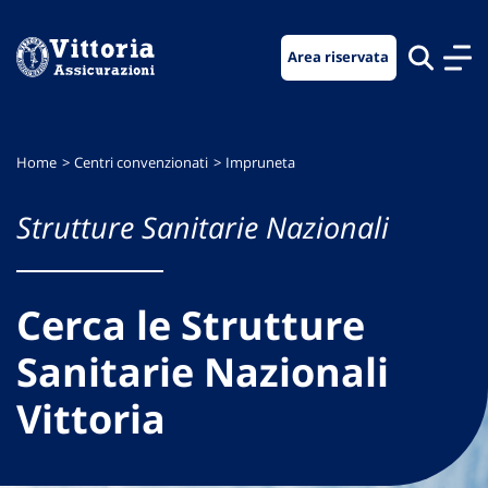
Vai
Vai
Vai
al
al
al
Area riservata
menu
contenuto
footer
di
principale
navigazione
Home
Centri convenzionati
Impruneta
Strutture Sanitarie Nazionali
Cerca le Strutture
Sanitarie Nazionali
Vittoria