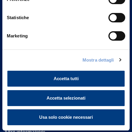
Statistiche
Marketing
Vittoria Assicurazioni S.p.A.
Mostra dettagli
Via Ignazio Gardella, 2
20149 Milano
Part. IVA 01329510158
Accetta tutti
FAQ
Accetta selezionati
Governance
Investor Relations
Usa solo cookie necessari
Altre informazioni