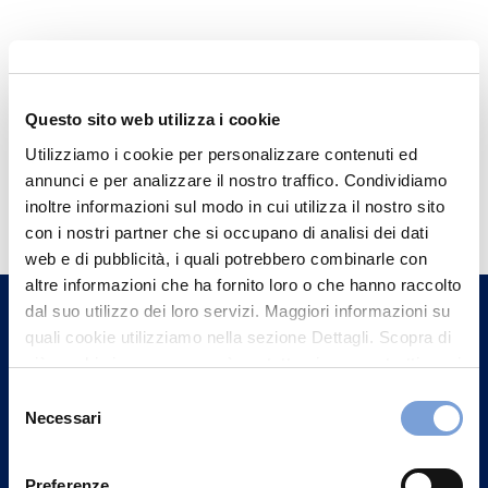
Questo sito web utilizza i cookie
Utilizziamo i cookie per personalizzare contenuti ed
annunci e per analizzare il nostro traffico. Condividiamo
Hai bisogno di
inoltre informazioni sul modo in cui utilizza il nostro sito
informazioni?
con i nostri partner che si occupano di analisi dei dati
Trova l'Agenzia più vicina a te e parla con
web e di pubblicità, i quali potrebbero combinarle con
altre informazioni che ha fornito loro o che hanno raccolto
un nostro Agente.
dal suo utilizzo dei loro servizi. Maggiori informazioni su
quali cookie utilizziamo nella sezione Dettagli. Scopra di
Contattaci
più su chi siamo, come può contattarci e come trattiamo i
dati personali nella nostra Informativa sulla privacy che
Selezione
può trovare nel footer del sito nella sezione "Informativa
Necessari
del
Privacy del sito".
consenso
Preferenze