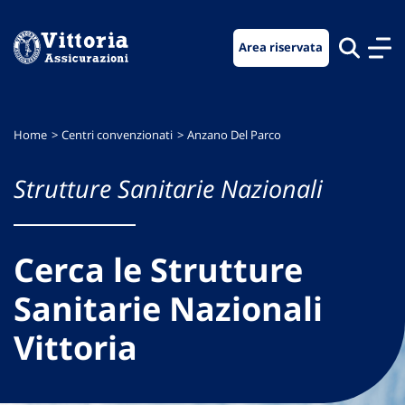
Vai
Vai
Vai
al
al
al
Area riservata
menu
contenuto
footer
di
principale
navigazione
Home
Centri convenzionati
Anzano Del Parco
Strutture Sanitarie Nazionali
Cerca le Strutture
Sanitarie Nazionali
Vittoria