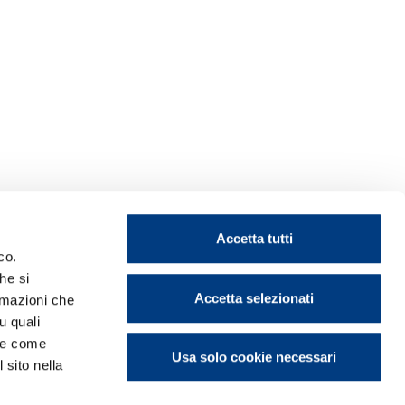
Accetta tutti
co.
he si
Accetta selezionati
ormazioni che
u quali
i e come
Usa solo cookie necessari
 sito nella
ontattaci