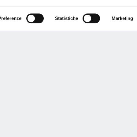
ente.
Preferenze
Statistiche
Marketing
Performances
rnance
Press
tor Relations
Preventivatore online
 informazioni
Attestato di rischio
ibilità
Assistenza clienti