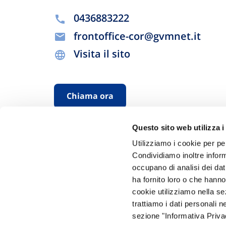
0436883222
frontoffice-cor@gvmnet.it
Visita il sito
Chiama ora
Questo sito web utilizza i
Utilizziamo i cookie per pe
Condividiamo inoltre informa
occupano di analisi dei dat
ha fornito loro o che hanno
cookie utilizziamo nella s
Hai bi
trattiamo i dati personali n
sezione "Informativa Privac
Trova l'A