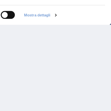
Mostra dettagli
Programma di Fidelizzazione
Reclami
Inadempimenti AAS
Parità di trattamento
Prodotti Partner e Specialisti