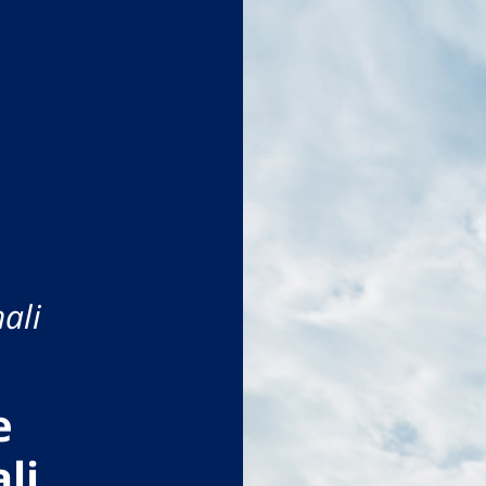
ali
e
li