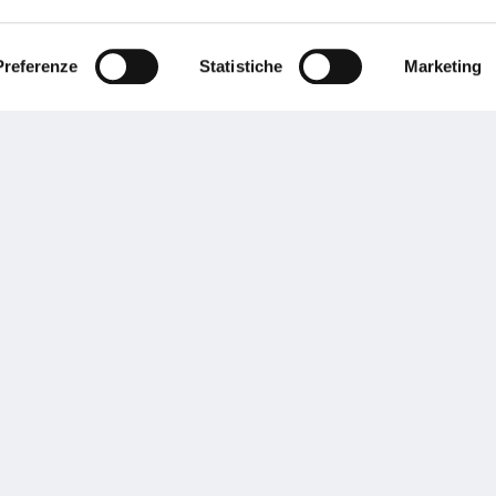
ente.
Preferenze
Statistiche
Marketing
Performances
rnance
Press
tor Relations
Preventivatore online
 informazioni
Attestato di rischio
ibilità
Assistenza clienti