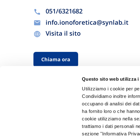
051/6321682
info.ionoforetica@synlab.it
Visita il sito
Chiama ora
Questo sito web utilizza i
Utilizziamo i cookie per pe
Condividiamo inoltre informa
occupano di analisi dei dat
ha fornito loro o che hanno
cookie utilizziamo nella s
Hai bi
trattiamo i dati personali n
sezione "Informativa Privac
Trova l'A