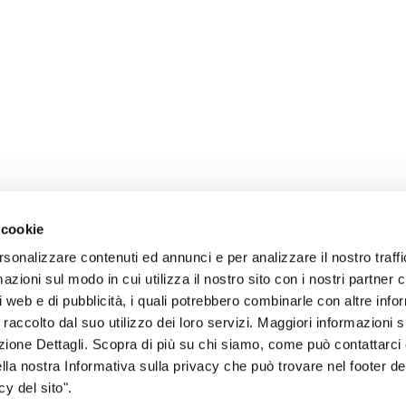
 cookie
rsonalizzare contenuti ed annunci e per analizzare il nostro traffi
zioni sul modo in cui utilizza il nostro sito con i nostri partner c
i web e di pubblicità, i quali potrebbero combinarle con altre inf
 raccolto dal suo utilizzo dei loro servizi. Maggiori informazioni s
ezione Dettagli. Scopra di più su chi siamo, come può contattarc
sogno di informazioni?
ella nostra Informativa sulla privacy che può trovare nel footer del
y del sito".
genzia più vicina a te e parla con un
C