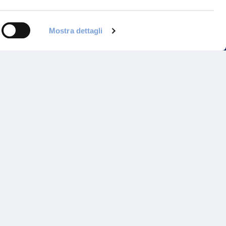
Mostra dettagli
Programma di Fidelizzazione
Reclami
Inadempimenti AAS
Parità di trattamento
Prodotti Partner e Specialisti