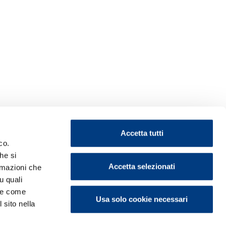
Accetta tutti
co.
he si
Accetta selezionati
ormazioni che
u quali
i e come
Usa solo cookie necessari
 sito nella
ontattaci