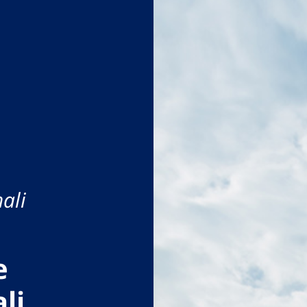
ali
e
li