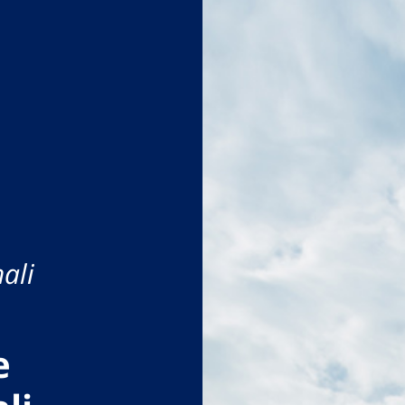
ali
e