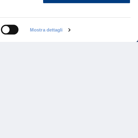
ontattaci
Mostra dettagli
Programma di Fidelizzazione
Reclami
Inadempimenti AAS
Parità di trattamento