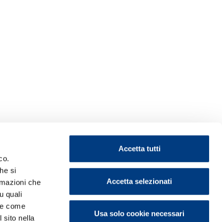
Accetta tutti
co.
he si
Accetta selezionati
ormazioni che
u quali
i e come
Usa solo cookie necessari
 sito nella