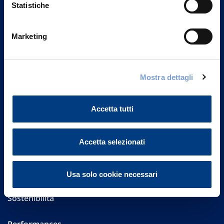
Statistiche
Marketing
Vittoria Assicurazioni S.p.A.
Via Ignazio Gardella, 2
20149 Milano
Mostra dettagli
Part. IVA 01329510158
FAQ
Accetta tutti
Governance
Accetta selezionati
Investor Relations
Altre informazioni
Usa solo cookie necessari
Sostenibilità