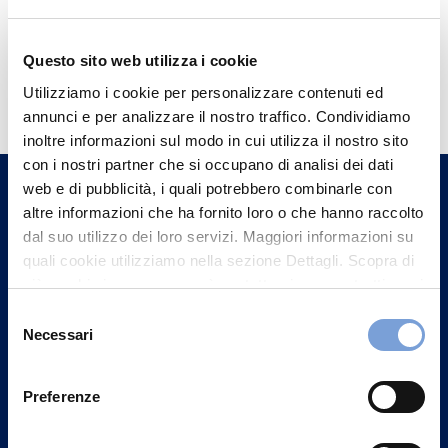
Questo sito web utilizza i cookie
Hai bisogno di
Utilizziamo i cookie per personalizzare contenuti ed
informazioni?
annunci e per analizzare il nostro traffico. Condividiamo
Trova l'Agenzia più vicina a te e parla con
inoltre informazioni sul modo in cui utilizza il nostro sito
con i nostri partner che si occupano di analisi dei dati
un nostro Agente.
web e di pubblicità, i quali potrebbero combinarle con
altre informazioni che ha fornito loro o che hanno raccolto
Contattaci
dal suo utilizzo dei loro servizi. Maggiori informazioni su
quali cookie utilizziamo nella sezione Dettagli. Scopra di
più su chi siamo, come può contattarci e come trattiamo i
dati personali nella nostra Informativa sulla privacy che
Selezione
può trovare nel footer del sito nella sezione "Informativa
Necessari
del
Privacy del sito".
consenso
Preferenze