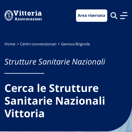
Vai
Vai
Vai
al
al
al
Area riservata
menu
contenuto
footer
di
principale
navigazione
Home
Centri convenzionati
Genova Brignole
Strutture Sanitarie Nazionali
Cerca le Strutture
Sanitarie Nazionali
Vittoria