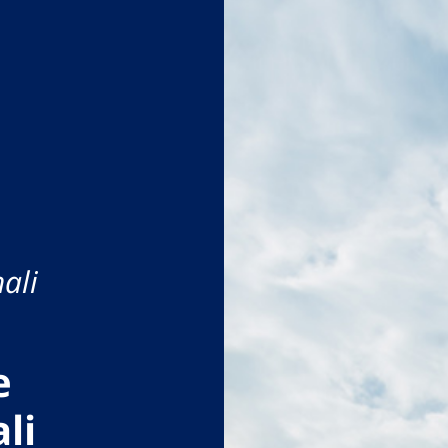
ali
e
li