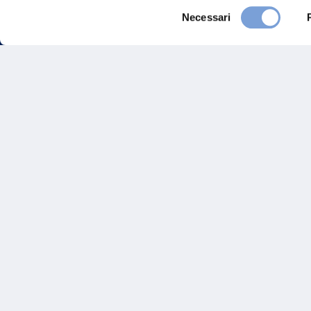
Selezione
Necessari
del
consenso
FAQ
Gove
Vittoria Assicurazioni S.p.A.
Via Ignazio Gardella, 2
Inves
20149 Milano
Part. IVA 01329510158
Altre
Sosten