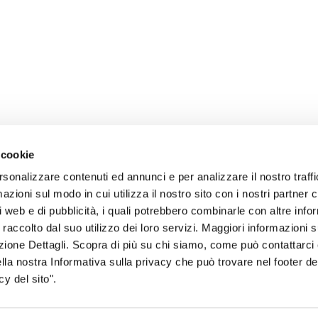
 cookie
rsonalizzare contenuti ed annunci e per analizzare il nostro traffi
zioni sul modo in cui utilizza il nostro sito con i nostri partner c
i web e di pubblicità, i quali potrebbero combinarle con altre inf
 raccolto dal suo utilizzo dei loro servizi. Maggiori informazioni s
sogno di informazioni?
ezione Dettagli. Scopra di più su chi siamo, come può contattarc
ella nostra Informativa sulla privacy che può trovare nel footer del
genzia più vicina a te e parla con un
C
y del sito".
ente.