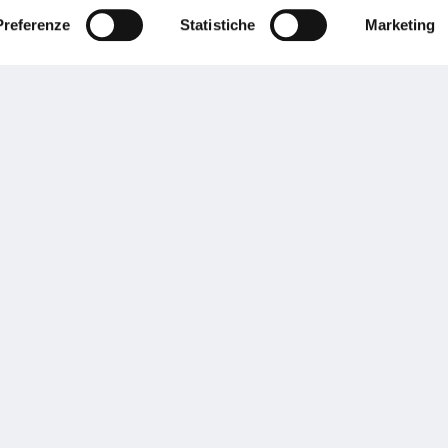
Preferenze
Statistiche
Marketing
Performances
rnance
Press
tor Relations
Preventivatore online
 informazioni
Attestato di rischio
ibilità
Assistenza clienti