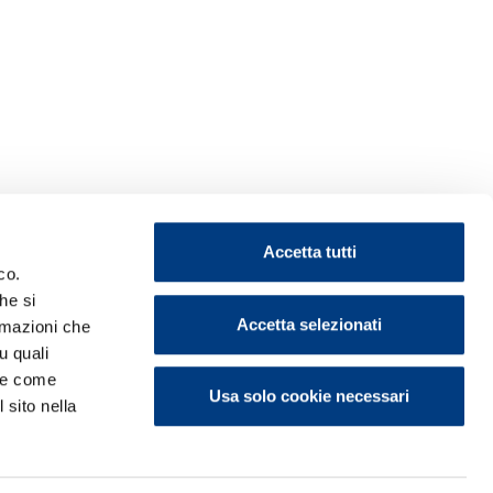
Accetta tutti
co.
he si
Accetta selezionati
ormazioni che
u quali
i e come
Usa solo cookie necessari
 sito nella
ontattaci