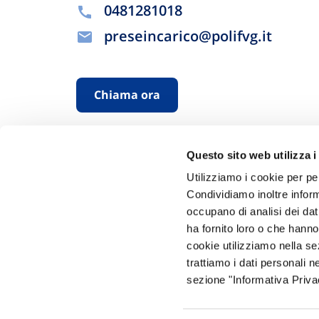
0481281018
preseincarico@polifvg.it
Chiama ora
Questo sito web utilizza i
Utilizziamo i cookie per pe
Condividiamo inoltre informa
occupano di analisi dei dat
ha fornito loro o che hanno
Hai bi
cookie utilizziamo nella s
trattiamo i dati personali n
Trova l'A
sezione "Informativa Privac
nostro Ag