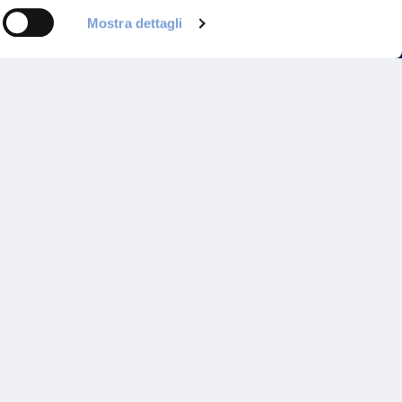
Mostra dettagli
Programma di Fidelizzazione
Reclami
Inadempimenti AAS
Parità di trattamento
Prodotti Partner e Specialisti
Rami Preferiti