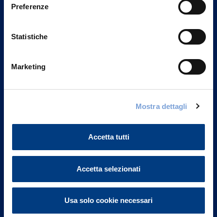
Preferenze
Statistiche
Marketing
Vittoria Assicurazioni S.p.A.
Mostra dettagli
Via Ignazio Gardella, 2
20149 Milano
Accetta tutti
Part. IVA 01329510158
FAQ
Accetta selezionati
Governance
Usa solo cookie necessari
Investor Relations