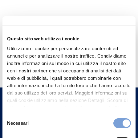
Questo sito web utilizza i cookie
Utilizziamo i cookie per personalizzare contenuti ed
annunci e per analizzare il nostro traffico. Condividiamo
Hai bisogno di
inoltre informazioni sul modo in cui utilizza il nostro sito
con i nostri partner che si occupano di analisi dei dati
informazioni?
web e di pubblicità, i quali potrebbero combinarle con
Trova l'Agenzia più vicina a te e parla con
altre informazioni che ha fornito loro o che hanno raccolto
un nostro Agente.
dal suo utilizzo dei loro servizi. Maggiori informazioni su
quali cookie utilizziamo nella sezione Dettagli. Scopra di
più su chi siamo, come può contattarci e come trattiamo i
Contattaci
dati personali nella nostra Informativa sulla privacy che
Selezione
può trovare nel footer del sito nella sezione "Informativa
Necessari
del
Privacy del sito".
consenso