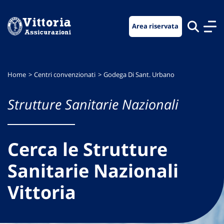
Vai
Vai
Vai
al
al
al
Area riservata
menu
contenuto
footer
di
principale
navigazione
Home
Centri convenzionati
Godega Di Sant. Urbano
Strutture Sanitarie Nazionali
Cerca le Strutture
Sanitarie Nazionali
Vittoria