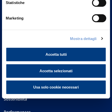
Statistiche
Marketing
Vittoria Assicurazioni S.p.A.
Via Ignazio Gardella, 2
20149 Milano
Mostra dettagli
Part. IVA 01329510158
FAQ
Accetta tutti
Governance
Accetta selezionati
Investor Relations
Altre informazioni
Usa solo cookie necessari
Sostenibilità