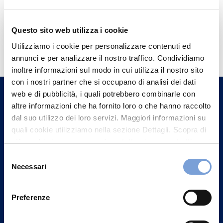
Questo sito web utilizza i cookie
Hai bisogno di
Utilizziamo i cookie per personalizzare contenuti ed
informazioni?
annunci e per analizzare il nostro traffico. Condividiamo
Trova l'Agenzia più vicina a te e parla con
inoltre informazioni sul modo in cui utilizza il nostro sito
con i nostri partner che si occupano di analisi dei dati
un nostro Agente.
web e di pubblicità, i quali potrebbero combinarle con
altre informazioni che ha fornito loro o che hanno raccolto
Contattaci
dal suo utilizzo dei loro servizi. Maggiori informazioni su
quali cookie utilizziamo nella sezione Dettagli. Scopra di
più su chi siamo, come può contattarci e come trattiamo i
dati personali nella nostra Informativa sulla privacy che
Selezione
può trovare nel footer del sito nella sezione "Informativa
Necessari
del
Privacy del sito".
consenso
Preferenze