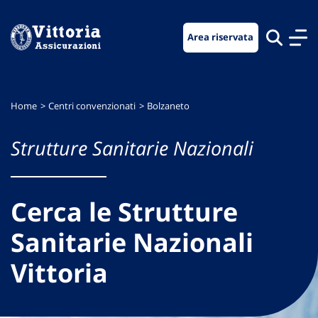
Vai
Vai
Vai
al
al
al
Area riservata
menu
contenuto
footer
di
principale
navigazione
Home
Centri convenzionati
Bolzaneto
Strutture Sanitarie Nazionali
Cerca le Strutture
Sanitarie Nazionali
Vittoria