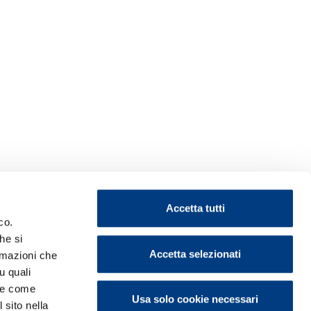
Accetta tutti
co.
he si
Accetta selezionati
ormazioni che
u quali
i e come
Usa solo cookie necessari
 sito nella