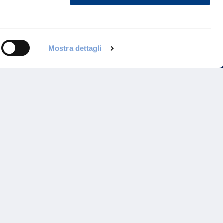
ontattaci
Mostra dettagli
Programma di Fidelizzazione
Reclami
Inadempimenti AAS
Parità di trattamento