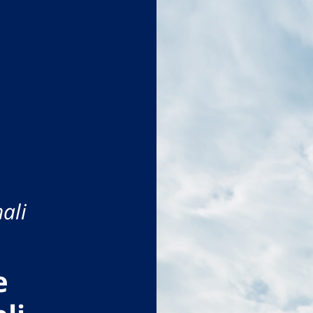
ali
e