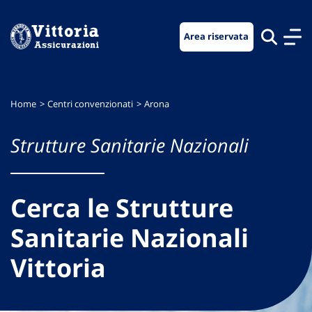
Vai
Vai
Vai
al
al
al
Area riservata
menu
contenuto
footer
di
principale
navigazione
Home
Centri convenzionati
Arona
Strutture Sanitarie Nazionali
Cerca le Strutture
Sanitarie Nazionali
Vittoria