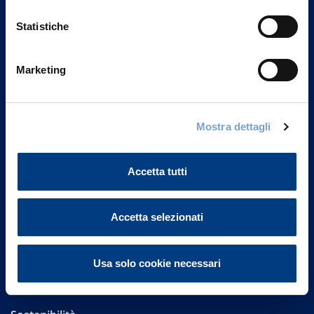
Statistiche
Marketing
Vittoria Assicurazioni S.p.A.
Via Ignazio Gardella, 2
Mostra dettagli
20149 Milano
Part. IVA 01329510158
Accetta tutti
FAQ
Governance
Accetta selezionati
Investor Relations
Usa solo cookie necessari
Altre informazioni