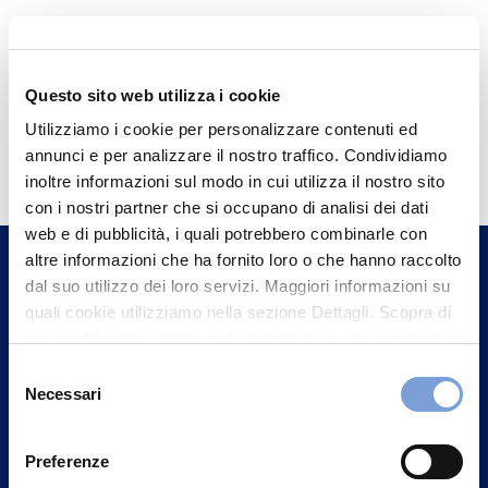
Questo sito web utilizza i cookie
Utilizziamo i cookie per personalizzare contenuti ed
Hai bisogno di
annunci e per analizzare il nostro traffico. Condividiamo
informazioni?
inoltre informazioni sul modo in cui utilizza il nostro sito
con i nostri partner che si occupano di analisi dei dati
Trova l'Agenzia più vicina a te e parla con
web e di pubblicità, i quali potrebbero combinarle con
un nostro Agente.
altre informazioni che ha fornito loro o che hanno raccolto
dal suo utilizzo dei loro servizi. Maggiori informazioni su
Contattaci
quali cookie utilizziamo nella sezione Dettagli. Scopra di
più su chi siamo, come può contattarci e come trattiamo i
dati personali nella nostra Informativa sulla privacy che
Selezione
può trovare nel footer del sito nella sezione "Informativa
Necessari
del
Privacy del sito".
consenso
Preferenze