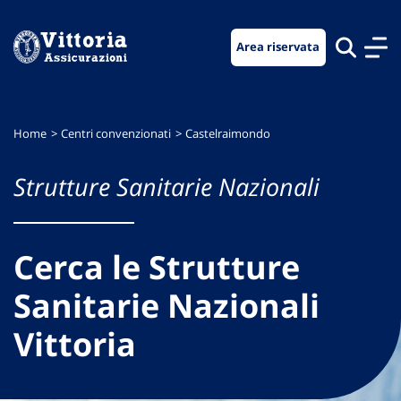
Vai
Vai
Vai
al
al
al
Area riservata
menu
contenuto
footer
di
principale
navigazione
Home
Centri convenzionati
Castelraimondo
Strutture Sanitarie Nazionali
Cerca le Strutture
Sanitarie Nazionali
Vittoria