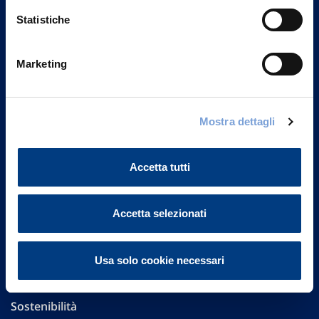
Statistiche
Marketing
Vittoria Assicurazioni S.p.A.
Via Ignazio Gardella, 2
20149 Milano
Mostra dettagli
Part. IVA 01329510158
Accetta tutti
FAQ
Governance
Accetta selezionati
Investor Relations
Usa solo cookie necessari
Altre informazioni
Sostenibilità