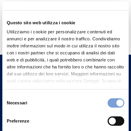
Questo sito web utilizza i cookie
Hai bisogno di
Utilizziamo i cookie per personalizzare contenuti ed
annunci e per analizzare il nostro traffico. Condividiamo
informazioni?
inoltre informazioni sul modo in cui utilizza il nostro sito
Trova l'Agenzia più vicina a te e parla con
con i nostri partner che si occupano di analisi dei dati
un nostro Agente.
web e di pubblicità, i quali potrebbero combinarle con
altre informazioni che ha fornito loro o che hanno raccolto
dal suo utilizzo dei loro servizi. Maggiori informazioni su
Contattaci
quali cookie utilizziamo nella sezione Dettagli. Scopra di
più su chi siamo, come può contattarci e come trattiamo i
dati personali nella nostra Informativa sulla privacy che
Selezione
può trovare nel footer del sito nella sezione "Informativa
Necessari
del
Privacy del sito".
consenso
Preferenze