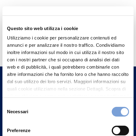
Questo sito web utilizza i cookie
Utilizziamo i cookie per personalizzare contenuti ed
Hai bisogno di
annunci e per analizzare il nostro traffico. Condividiamo
informazioni?
inoltre informazioni sul modo in cui utilizza il nostro sito
con i nostri partner che si occupano di analisi dei dati
Trova l'Agenzia più vicina a te e parla con
web e di pubblicità, i quali potrebbero combinarle con
un nostro Agente.
altre informazioni che ha fornito loro o che hanno raccolto
dal suo utilizzo dei loro servizi. Maggiori informazioni su
Contattaci
quali cookie utilizziamo nella sezione Dettagli. Scopra di
più su chi siamo, come può contattarci e come trattiamo i
dati personali nella nostra Informativa sulla privacy che
Selezione
può trovare nel footer del sito nella sezione "Informativa
Necessari
del
Privacy del sito".
consenso
Preferenze