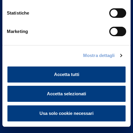
Statistiche
Marketing
Vittoria Assicurazioni S.p.A.
Via Ignazio Gardella, 2
Mostra dettagli
20149 Milano
Part. IVA 01329510158
Accetta tutti
FAQ
Accetta selezionati
Governance
Investor Relations
Usa solo cookie necessari
Altre informazioni