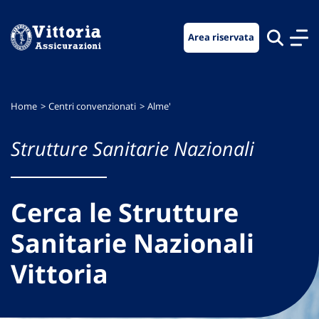
Vai
Vai
Vai
al
al
al
Area riservata
menu
contenuto
footer
di
principale
navigazione
Home
Centri convenzionati
Alme'
Strutture Sanitarie Nazionali
Cerca le Strutture
Sanitarie Nazionali
Vittoria