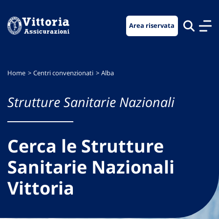
Vai
Vai
Vai
al
al
al
Area riservata
menu
contenuto
footer
di
principale
navigazione
Home
Centri convenzionati
Alba
Strutture Sanitarie Nazionali
Cerca le Strutture
Sanitarie Nazionali
Vittoria