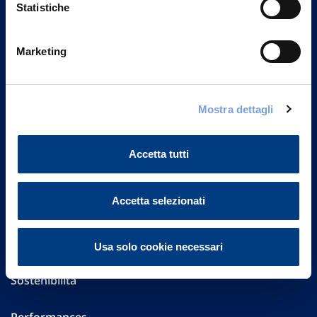
Statistiche
Marketing
Vittoria Assicurazioni S.p.A.
Via Ignazio Gardella, 2
20149 Milano
Mostra dettagli
Part. IVA 01329510158
FAQ
Accetta tutti
Governance
Accetta selezionati
Investor Relations
Altre informazioni
Usa solo cookie necessari
Sostenibilità