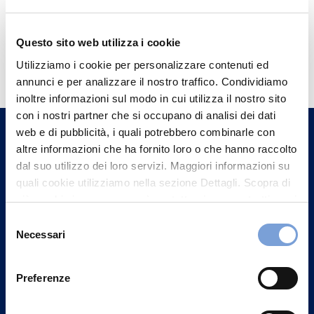
Questo sito web utilizza i cookie
Hai bisogno di
Utilizziamo i cookie per personalizzare contenuti ed
informazioni?
annunci e per analizzare il nostro traffico. Condividiamo
Trova l'Agenzia più vicina a te e parla con
inoltre informazioni sul modo in cui utilizza il nostro sito
con i nostri partner che si occupano di analisi dei dati
un nostro Agente.
web e di pubblicità, i quali potrebbero combinarle con
altre informazioni che ha fornito loro o che hanno raccolto
Contattaci
dal suo utilizzo dei loro servizi. Maggiori informazioni su
quali cookie utilizziamo nella sezione Dettagli. Scopra di
più su chi siamo, come può contattarci e come trattiamo i
dati personali nella nostra Informativa sulla privacy che
Selezione
può trovare nel footer del sito nella sezione "Informativa
Necessari
del
Privacy del sito".
consenso
Preferenze