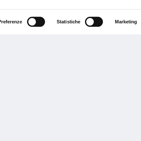
Preferenze
Statistiche
Marketing
sogno di informazioni?
genzia più vicina a te e parla con un
C
ente.