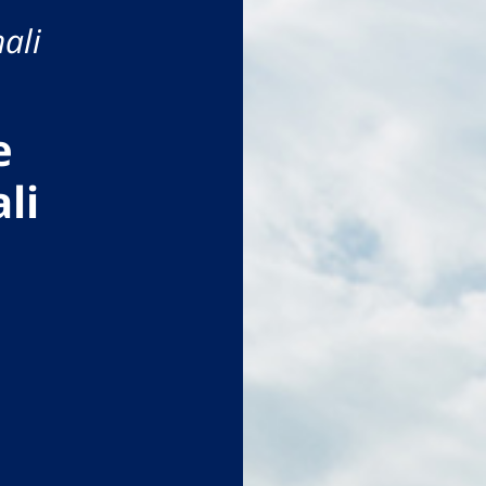
ali
e
li