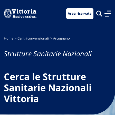
Vai
Vai
Vai
al
al
al
Area riservata
menu
contenuto
footer
di
principale
navigazione
Home
Centri convenzionati
Arcugnano
Strutture Sanitarie Nazionali
Cerca le Strutture
Sanitarie Nazionali
Vittoria