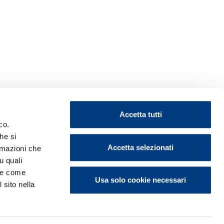
Accetta tutti
co.
he si
Accetta selezionati
ormazioni che
u quali
i e come
Usa solo cookie necessari
 sito nella
ontattaci