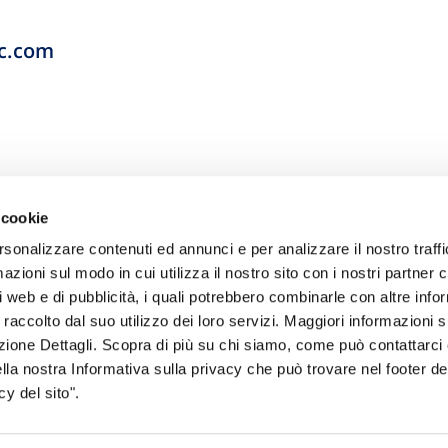
ic.com
 cookie
rsonalizzare contenuti ed annunci e per analizzare il nostro traffi
zioni sul modo in cui utilizza il nostro sito con i nostri partner c
i web e di pubblicità, i quali potrebbero combinarle con altre inf
 raccolto dal suo utilizzo dei loro servizi. Maggiori informazioni s
sogno di informazioni?
ezione Dettagli. Scopra di più su chi siamo, come può contattarc
ella nostra Informativa sulla privacy che può trovare nel footer del
genzia più vicina a te e parla con un
C
y del sito".
ente.