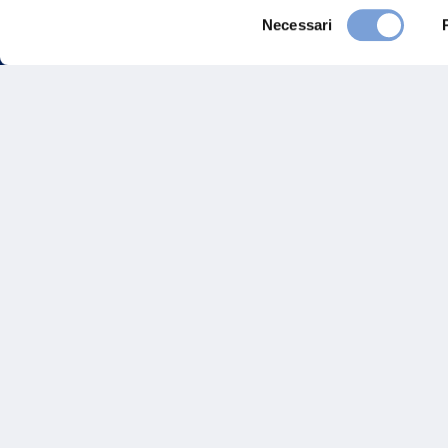
Selezione
Necessari
del
consenso
FAQ
Gove
Vittoria Assicurazioni S.p.A.
Via Ignazio Gardella, 2
Inves
20149 Milano
Part. IVA 01329510158
Altre
Sosten