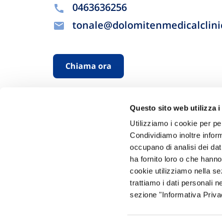
0463636256
tonale@dolomitenmedicalclin
Chiama ora
Questo sito web utilizza i
Utilizziamo i cookie per pe
Condividiamo inoltre informa
occupano di analisi dei dat
ha fornito loro o che hanno
Hai bi
cookie utilizziamo nella s
trattiamo i dati personali n
Trova l'A
sezione "Informativa Privac
nostro Ag