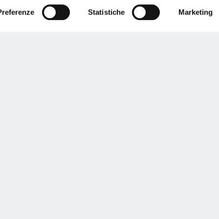
Preferenze
Statistiche
Marketing
Performances
rnance
Press
tor Relations
Preventivatore online
 informazioni
Attestato di rischio
ibilità
Assistenza clienti