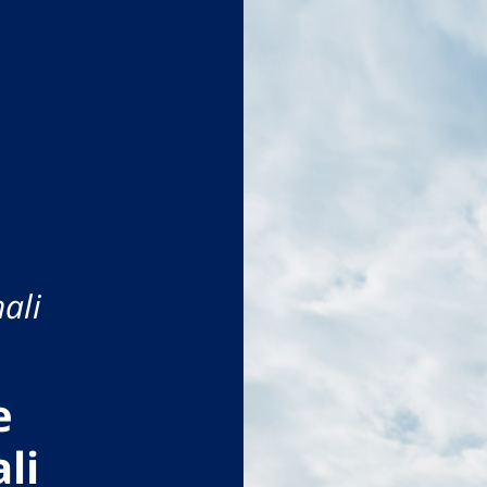
ali
e
li