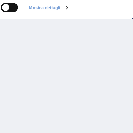
Mostra dettagli
Programma di Fidelizzazione
Reclami
Inadempimenti AAS
Parità di trattamento
Prodotti Partner e Specialisti
Rami Preferiti