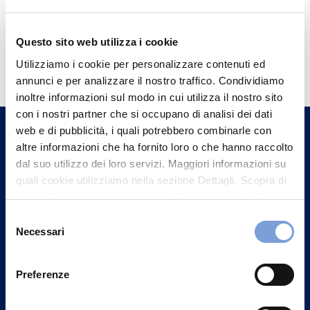
Questo sito web utilizza i cookie
Hai bisogno di
Utilizziamo i cookie per personalizzare contenuti ed
informazioni?
annunci e per analizzare il nostro traffico. Condividiamo
Trova l'Agenzia più vicina a te e parla con
inoltre informazioni sul modo in cui utilizza il nostro sito
con i nostri partner che si occupano di analisi dei dati
un nostro Agente.
web e di pubblicità, i quali potrebbero combinarle con
altre informazioni che ha fornito loro o che hanno raccolto
Contattaci
dal suo utilizzo dei loro servizi. Maggiori informazioni su
quali cookie utilizziamo nella sezione Dettagli. Scopra di
più su chi siamo, come può contattarci e come trattiamo i
dati personali nella nostra Informativa sulla privacy che
Selezione
può trovare nel footer del sito nella sezione "Informativa
Necessari
del
Privacy del sito".
consenso
Preferenze