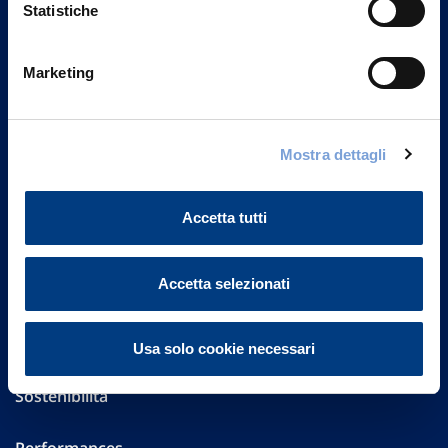
Statistiche
Marketing
Vittoria Assicurazioni S.p.A.
Via Ignazio Gardella, 2
20149 Milano
Mostra dettagli
Part. IVA 01329510158
FAQ
Accetta tutti
Governance
Accetta selezionati
Investor Relations
Altre informazioni
Usa solo cookie necessari
Sostenibilità