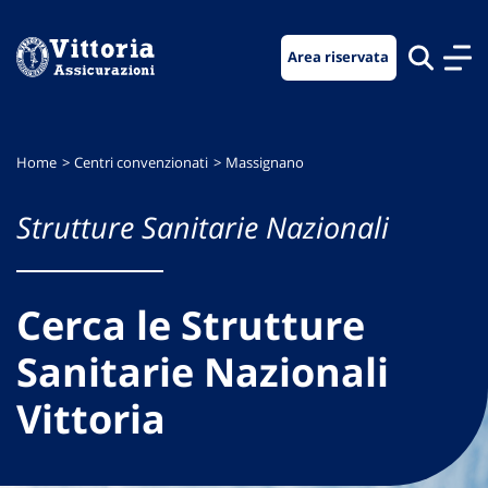
Vai
Vai
Vai
al
al
al
Area riservata
menu
contenuto
footer
di
principale
navigazione
Home
Centri convenzionati
Massignano
Strutture Sanitarie Nazionali
Cerca le Strutture
Sanitarie Nazionali
Vittoria