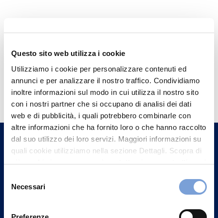
Questo sito web utilizza i cookie
Utilizziamo i cookie per personalizzare contenuti ed
annunci e per analizzare il nostro traffico. Condividiamo
Hai bisogno di
inoltre informazioni sul modo in cui utilizza il nostro sito
informazioni?
con i nostri partner che si occupano di analisi dei dati
Trova l'Agenzia più vicina a te e parla con
web e di pubblicità, i quali potrebbero combinarle con
altre informazioni che ha fornito loro o che hanno raccolto
un nostro Agente.
dal suo utilizzo dei loro servizi. Maggiori informazioni su
quali cookie utilizziamo nella sezione Dettagli. Scopra di
Contattaci
più su chi siamo, come può contattarci e come trattiamo i
dati personali nella nostra Informativa sulla privacy che
Selezione
può trovare nel footer del sito nella sezione "Informativa
Necessari
del
Privacy del sito".
consenso
Preferenze