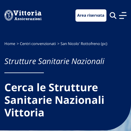
Vai
Vai
Vai
al
al
al
Area riservata
menu
contenuto
footer
di
principale
navigazione
Home
Centri convenzionati
San Nicolo' Rottofreno (pc)
Strutture Sanitarie Nazionali
Cerca le Strutture
Sanitarie Nazionali
Vittoria