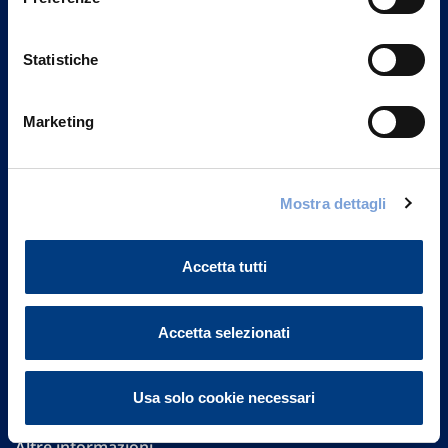
Statistiche
Marketing
Vittoria Assicurazioni S.p.A.
Mostra dettagli
Via Ignazio Gardella, 2
20149 Milano
Part. IVA 01329510158
Accetta tutti
FAQ
Accetta selezionati
Governance
Investor Relations
Usa solo cookie necessari
Altre informazioni