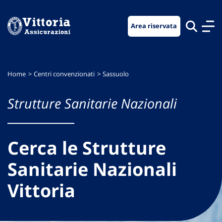
Vai
Vai
Vai
al
al
al
Area riservata
menu
contenuto
footer
di
principale
navigazione
Home
Centri convenzionati
Sassuolo
Strutture Sanitarie Nazionali
Cerca le Strutture
Sanitarie Nazionali
Vittoria