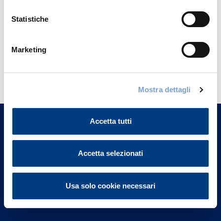
Statistiche
Marketing
Hai bisogno di
informazioni?
Mostra dettagli
Trova l'Agenzia più vicina a te e parla con
un nostro Agente.
Accetta tutti
Contattaci
Accetta selezionati
Usa solo cookie necessari