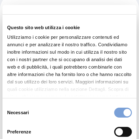
Poliambulatorio Eco 2000
V.le Cavallotti 132/10
Questo sito web utilizza i cookie
41049 Sassuolo (MO)
Utilizziamo i cookie per personalizzare contenuti ed
annunci e per analizzare il nostro traffico. Condividiamo
Indicazioni
inoltre informazioni sul modo in cui utilizza il nostro sito
con i nostri partner che si occupano di analisi dei dati
0536884078
web e di pubblicità, i quali potrebbero combinarle con
eco2000.sassuolo@libero.it
altre informazioni che ha fornito loro o che hanno raccolto
0536884655
dal suo utilizzo dei loro servizi. Maggiori informazioni su
quali cookie utilizziamo nella sezione Dettagli. Scopra di
più su chi siamo, come può contattarci e come trattiamo i
dati personali nella nostra Informativa sulla privacy che
Chiama ora
Selezione
può trovare nel footer del sito nella sezione "Informativa
Necessari
del
Privacy del sito".
consenso
Preferenze