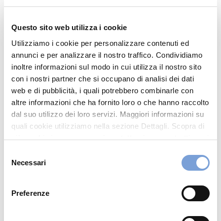
20036 Erba (CO)
Indicazioni
Questo sito web utilizza i cookie
Utilizziamo i cookie per personalizzare contenuti ed
0313338396
annunci e per analizzare il nostro traffico. Condividiamo
info.como@synlab.com
inoltre informazioni sul modo in cui utilizza il nostro sito
con i nostri partner che si occupano di analisi dei dati
0313335021
web e di pubblicità, i quali potrebbero combinarle con
Visita il sito
altre informazioni che ha fornito loro o che hanno raccolto
dal suo utilizzo dei loro servizi. Maggiori informazioni su
quali cookie utilizziamo nella sezione Dettagli. Scopra di
Chiama ora
più su chi siamo, come può contattarci e come trattiamo i
dati personali nella nostra Informativa sulla privacy che
Selezione
può trovare nel footer del sito nella sezione "Informativa
Necessari
del
Privacy del sito".
consenso
Preferenze