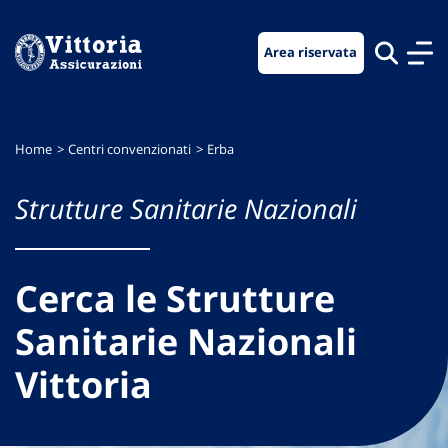
Vai
Vai
Vai
al
al
al
Area riservata
menu
contenuto
footer
di
principale
navigazione
Home
Centri convenzionati
Erba
Strutture Sanitarie Nazionali
Cerca le Strutture
Sanitarie Nazionali
Vittoria