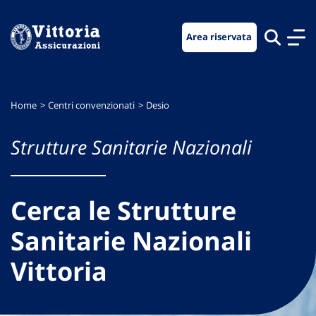
Vai
Vai
Vai
al
al
al
Area riservata
menu
contenuto
footer
di
principale
navigazione
Home
Centri convenzionati
Desio
Strutture Sanitarie Nazionali
Cerca le Strutture
Sanitarie Nazionali
Vittoria