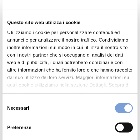
Synlab Desio
Via Diaz 8
Questo sito web utilizza i cookie
20832 Desio (MB)
Utilizziamo i cookie per personalizzare contenuti ed
Indicazioni
annunci e per analizzare il nostro traffico. Condividiamo
inoltre informazioni sul modo in cui utilizza il nostro sito
0362.623156
con i nostri partner che si occupano di analisi dei dati
desio.pp@synlab.it
web e di pubblicità, i quali potrebbero combinarle con
altre informazioni che ha fornito loro o che hanno raccolto
Visita il sito
dal suo utilizzo dei loro servizi. Maggiori informazioni su
quali cookie utilizziamo nella sezione Dettagli. Scopra di
più su chi siamo, come può contattarci e come trattiamo i
Chiama ora
dati personali nella nostra Informativa sulla privacy che
Selezione
può trovare nel footer del sito nella sezione "Informativa
Necessari
del
Privacy del sito".
consenso
Preferenze