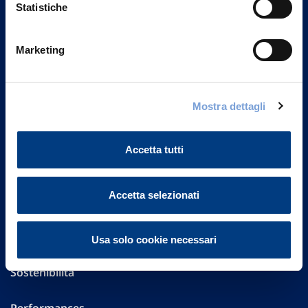
Statistiche
Marketing
Vittoria Assicurazioni S.p.A.
Via Ignazio Gardella, 2
20149 Milano
Mostra dettagli
Part. IVA 01329510158
FAQ
Accetta tutti
Governance
Accetta selezionati
Investor Relations
Altre informazioni
Usa solo cookie necessari
Sostenibilità