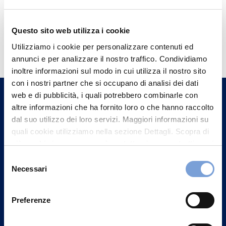
Questo sito web utilizza i cookie
Hai bisogno di
Utilizziamo i cookie per personalizzare contenuti ed
informazioni?
annunci e per analizzare il nostro traffico. Condividiamo
Trova l'Agenzia più vicina a te e parla con
inoltre informazioni sul modo in cui utilizza il nostro sito
con i nostri partner che si occupano di analisi dei dati
un nostro Agente.
web e di pubblicità, i quali potrebbero combinarle con
altre informazioni che ha fornito loro o che hanno raccolto
Contattaci
dal suo utilizzo dei loro servizi. Maggiori informazioni su
quali cookie utilizziamo nella sezione Dettagli. Scopra di
più su chi siamo, come può contattarci e come trattiamo i
dati personali nella nostra Informativa sulla privacy che
Selezione
può trovare nel footer del sito nella sezione "Informativa
Necessari
del
Privacy del sito".
consenso
Preferenze