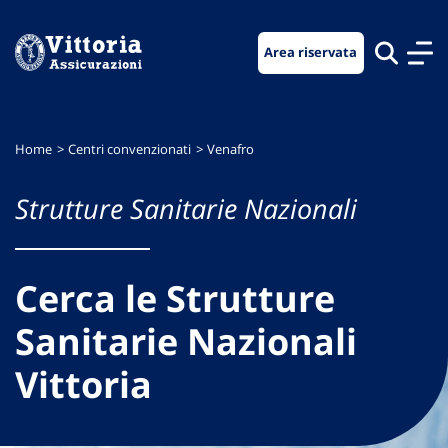
Vai
Vai
Vai
al
al
al
Area riservata
menu
contenuto
footer
di
principale
navigazione
Home
Centri convenzionati
Venafro
Strutture Sanitarie Nazionali
Cerca le Strutture
Sanitarie Nazionali
Vittoria