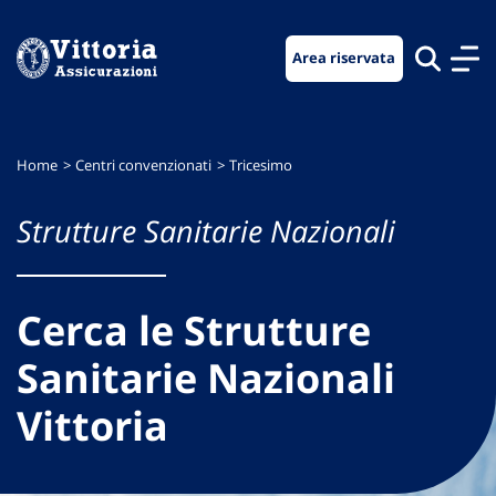
Vai
Vai
Vai
al
al
al
Area riservata
menu
contenuto
footer
di
principale
navigazione
Home
Centri convenzionati
Tricesimo
Strutture Sanitarie Nazionali
Cerca le Strutture
Sanitarie Nazionali
Vittoria