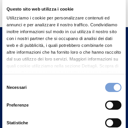
Hai bisogno di
Questo sito web utilizza i cookie
informazioni?
Utilizziamo i cookie per personalizzare contenuti ed
Trova l'Agenzia più vicina a te e parla con
annunci e per analizzare il nostro traffico. Condividiamo
un nostro Agente.
inoltre informazioni sul modo in cui utilizza il nostro sito
con i nostri partner che si occupano di analisi dei dati
web e di pubblicità, i quali potrebbero combinarle con
Contattaci
altre informazioni che ha fornito loro o che hanno raccolto
dal suo utilizzo dei loro servizi. Maggiori informazioni su
quali cookie utilizziamo nella sezione Dettagli. Scopra di
più su chi siamo, come può contattarci e come trattiamo i
dati personali nella nostra Informativa sulla privacy che
Selezione
può trovare nel footer del sito nella sezione "Informativa
Necessari
del
Privacy del sito".
consenso
Preferenze
Statistiche