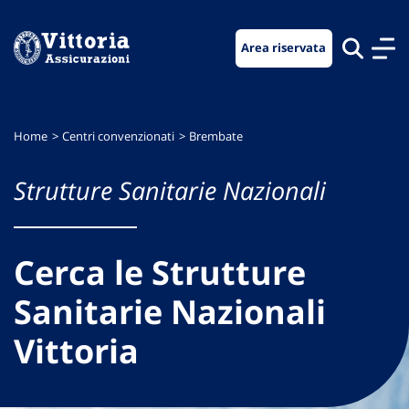
Vai
Vai
Vai
al
al
al
Area riservata
menu
contenuto
footer
di
principale
navigazione
Home
Centri convenzionati
Brembate
Strutture Sanitarie Nazionali
Cerca le Strutture
Sanitarie Nazionali
Vittoria