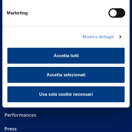
Vittoria Assicurazioni S.p.A.
Marketing
Via Ignazio Gardella, 2
20149 Milano
Part. IVA 01329510158
Mostra dettagli
FAQ
Accetta tutti
Governance
Investor Relations
Accetta selezionati
Altre informazioni
Usa solo cookie necessari
Sostenibilità
Performances
Press