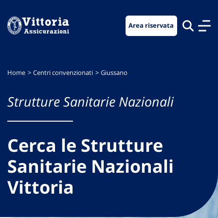
Vai
Vai
Vai
al
al
al
Area riservata
menu
contenuto
footer
di
principale
navigazione
Home
Centri convenzionati
Giussano
Strutture Sanitarie Nazionali
Cerca le Strutture
Sanitarie Nazionali
Vittoria