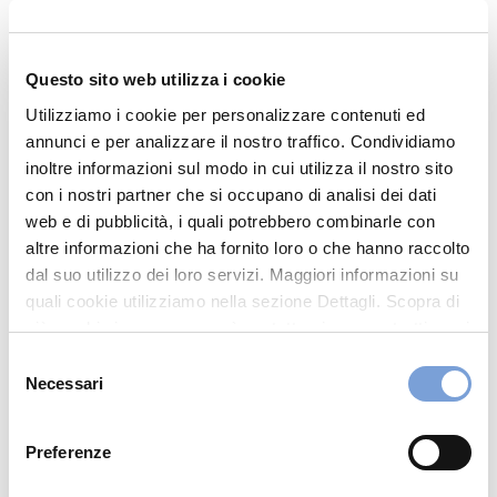
Synlab Giussano
Via Dei Catalani 118
Questo sito web utilizza i cookie
20833 Giussano (MB)
Utilizziamo i cookie per personalizzare contenuti ed
Indicazioni
annunci e per analizzare il nostro traffico. Condividiamo
inoltre informazioni sul modo in cui utilizza il nostro sito
0362.1860215
con i nostri partner che si occupano di analisi dei dati
giussano.pp@synlab.it
web e di pubblicità, i quali potrebbero combinarle con
altre informazioni che ha fornito loro o che hanno raccolto
Visita il sito
dal suo utilizzo dei loro servizi. Maggiori informazioni su
quali cookie utilizziamo nella sezione Dettagli. Scopra di
più su chi siamo, come può contattarci e come trattiamo i
Chiama ora
dati personali nella nostra Informativa sulla privacy che
Selezione
può trovare nel footer del sito nella sezione "Informativa
Necessari
del
Privacy del sito".
consenso
Preferenze