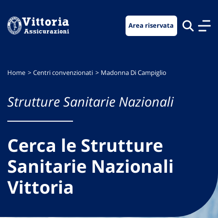
Vai
Vai
Vai
al
al
al
Area riservata
menu
contenuto
footer
di
principale
navigazione
Home
Centri convenzionati
Madonna Di Campiglio
Strutture Sanitarie Nazionali
Cerca le Strutture
Sanitarie Nazionali
Vittoria