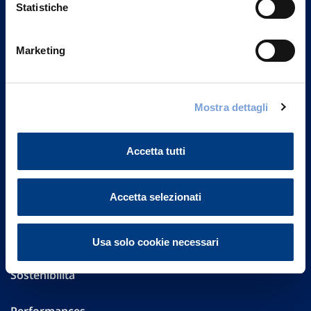
Statistiche
Marketing
Vittoria Assicurazioni S.p.A.
Via Ignazio Gardella, 2
20149 Milano
Mostra dettagli
Part. IVA 01329510158
FAQ
Accetta tutti
Governance
Accetta selezionati
Investor Relations
Altre informazioni
Usa solo cookie necessari
Sostenibilità