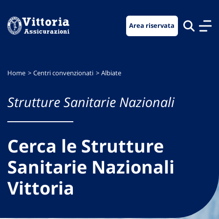
Vai
Vai
Vai
al
al
al
Area riservata
menu
contenuto
footer
di
principale
navigazione
Home
Centri convenzionati
Albiate
Strutture Sanitarie Nazionali
Cerca le Strutture
Sanitarie Nazionali
Vittoria