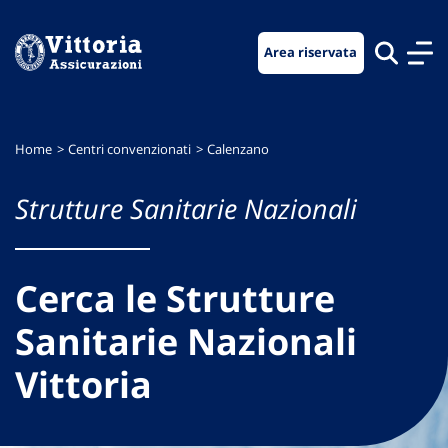
Vai
Vai
Vai
al
al
al
Area riservata
menu
contenuto
footer
di
principale
navigazione
Home
Centri convenzionati
Calenzano
Strutture Sanitarie Nazionali
Cerca le Strutture
Sanitarie Nazionali
Vittoria