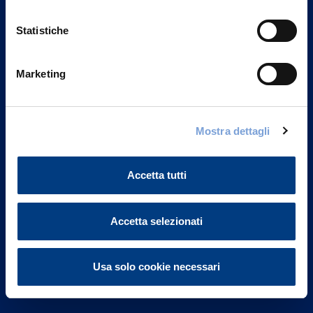
Statistiche
Marketing
Vittoria Assicurazioni S.p.A.
Via Ignazio Gardella, 2
Mostra dettagli
20149 Milano
Part. IVA 01329510158
Accetta tutti
FAQ
Accetta selezionati
Governance
Investor Relations
Usa solo cookie necessari
Altre informazioni