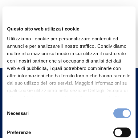
Questo sito web utilizza i cookie
Utilizziamo i cookie per personalizzare contenuti ed
Hai bisogno di
annunci e per analizzare il nostro traffico. Condividiamo
informazioni?
inoltre informazioni sul modo in cui utilizza il nostro sito
con i nostri partner che si occupano di analisi dei dati
Trova l'Agenzia più vicina a te e parla con
web e di pubblicità, i quali potrebbero combinarle con
un nostro Agente.
altre informazioni che ha fornito loro o che hanno raccolto
dal suo utilizzo dei loro servizi. Maggiori informazioni su
Contattaci
quali cookie utilizziamo nella sezione Dettagli. Scopra di
più su chi siamo, come può contattarci e come trattiamo i
dati personali nella nostra Informativa sulla privacy che
Selezione
può trovare nel footer del sito nella sezione "Informativa
Necessari
del
Privacy del sito".
consenso
Preferenze