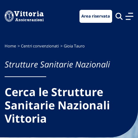
Vai
Vai
Vai
al
al
al
Area riservata
menu
contenuto
footer
di
principale
navigazione
Home
Centri convenzionati
Gioia Tauro
Strutture Sanitarie Nazionali
Cerca le Strutture
Sanitarie Nazionali
Vittoria