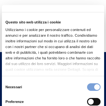
Questo sito web utilizza i cookie
Utilizziamo i cookie per personalizzare contenuti ed
Hai bisogno di
annunci e per analizzare il nostro traffico. Condividiamo
informazioni?
inoltre informazioni sul modo in cui utilizza il nostro sito
con i nostri partner che si occupano di analisi dei dati
Trova l'Agenzia più vicina a te e parla con
web e di pubblicità, i quali potrebbero combinarle con
un nostro Agente.
altre informazioni che ha fornito loro o che hanno raccolto
dal suo utilizzo dei loro servizi. Maggiori informazioni su
Contattaci
quali cookie utilizziamo nella sezione Dettagli. Scopra di
più su chi siamo, come può contattarci e come trattiamo i
dati personali nella nostra Informativa sulla privacy che
Selezione
può trovare nel footer del sito nella sezione "Informativa
Necessari
del
Privacy del sito".
consenso
Preferenze