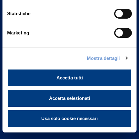
Statistiche
Marketing
Vittoria Assicurazioni S.p.A.
Via Ignazio Gardella, 2
Mostra dettagli
20149 Milano
Part. IVA 01329510158
Accetta tutti
FAQ
Accetta selezionati
Governance
Investor Relations
Usa solo cookie necessari
Altre informazioni